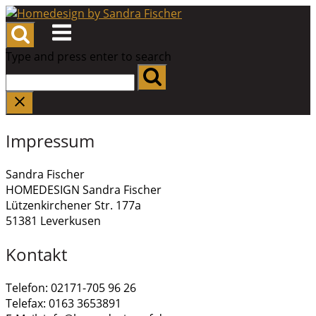
Skip
to
Menu
content
Type and press enter to search
Impressum
Sandra Fischer
HOMEDESIGN Sandra Fischer
Lützenkirchener Str. 177a
51381 Leverkusen
Kontakt
Telefon: 02171-705 96 26
Telefax: 0163 3653891