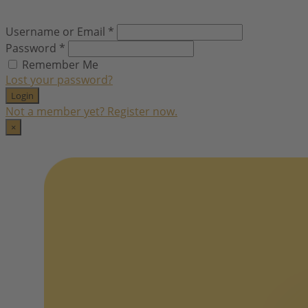
Username or Email
*
Password
*
Remember Me
Lost your password?
Login
Not a member yet? Register now.
×