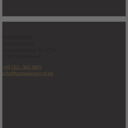
Kontakt
HOMEDESIGN
Sandra Fischer
Lützenkirchener Str.177a
51381 Leverkusen
+49 163 - 365 3891
info@homedesign-sf.de