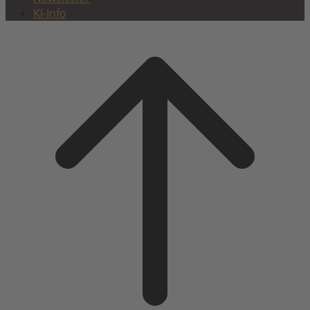
KI-Info
Scroll
to
top