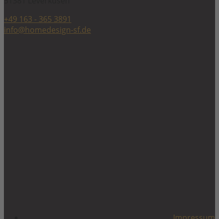
51381 Leverkusen
+49 163 - 365 3891
info@homedesign-sf.de
Impressum