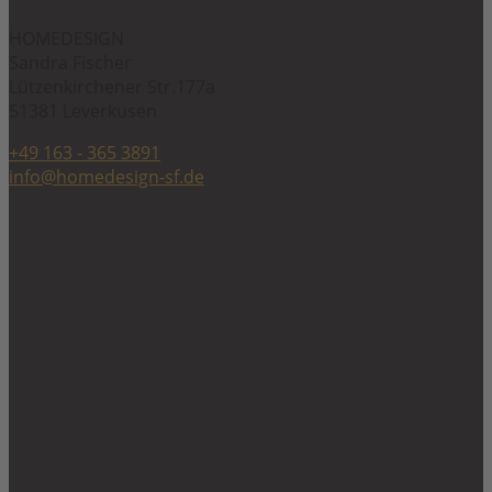
HOMEDESIGN
Sandra Fischer
Lützenkirchener Str.177a
51381 Leverkusen
+49 163 - 365 3891
info@homedesign-sf.de