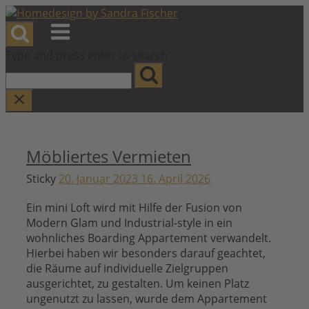
Skip
to
Menu
content
Type and press enter to search
Möbliertes Vermieten
Sticky
20. Januar 2023
16. April 2026
Ein mini Loft wird mit Hilfe der Fusion von
Modern Glam und Industrial-style in ein
wohnliches Boarding Appartement verwandelt.
Hierbei haben wir besonders darauf geachtet,
die Räume auf individuelle Zielgruppen
ausgerichtet, zu gestalten. Um keinen Platz
ungenutzt zu lassen, wurde dem Appartement