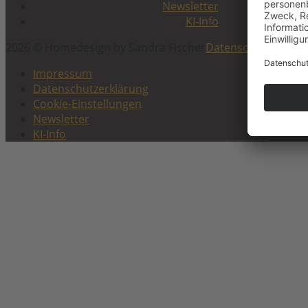
Newsletter
KI-Info
2026 © Homedesign by Sandra Fischer
Datenschutzerklär
Impressum
Datenschutzerklärung
Cookie-Einstellungen
Newsletter
KI-Info
Scroll
to
top