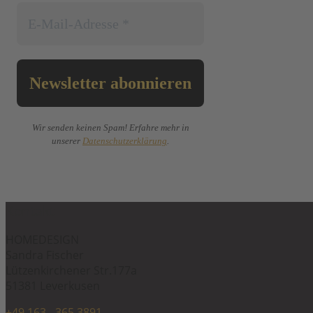
Wir senden keinen Spam! Erfahre mehr in
unserer
Datenschutzerklärung
.
Kontakt
HOMEDESIGN
Sandra Fischer
Lützenkirchener Str.177a
51381 Leverkusen
+49 163 - 365 3891