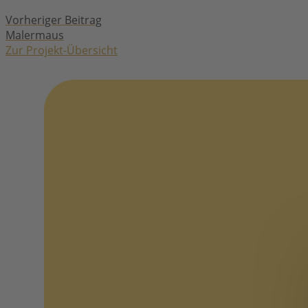
Post
Vorheriger Beitrag
Malermaus
navigation
Zur Projekt-Übersicht