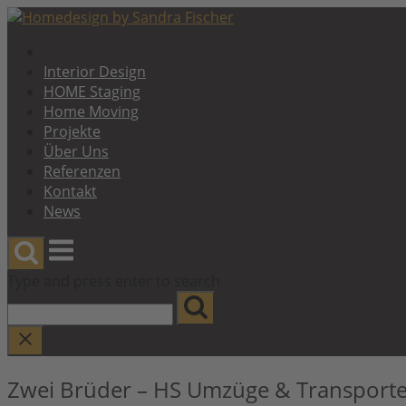
Skip
to
content
Interior Design
HOME Staging
Home Moving
Projekte
Über Uns
Referenzen
Kontakt
News
Menu
Type and press enter to search
Zwei Brüder – HS Umzüge & Transport